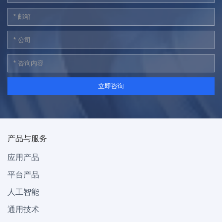
产品与服务
应用产品
平台产品
人工智能
通用技术