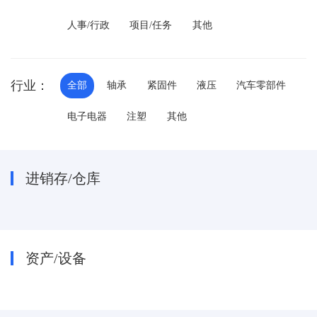
人事/行政
项目/任务
其他
行业：
全部
轴承
紧固件
液压
汽车零部件
电子电器
注塑
其他
进销存/仓库
资产/设备