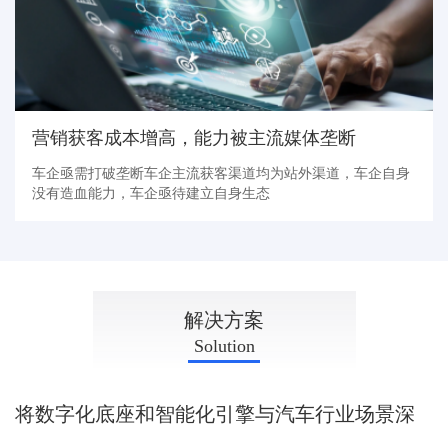
营销获客成本增高，能力被主流媒体垄断
车企亟需打破垄断车企主流获客渠道均为站外渠道，车企自身
没有造血能力，车企亟待建立自身生态
SOLUTION
解决方案
Solution
将数字化底座和智能化引擎与汽车行业场景深