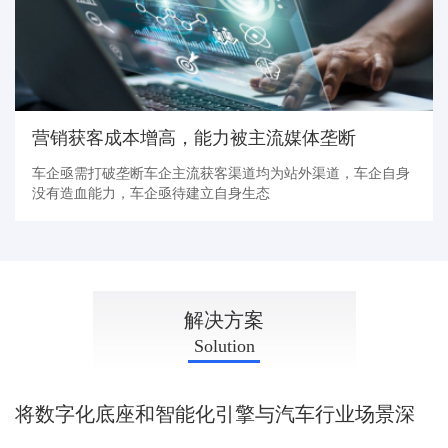
营销获客成本增高，能力被主流媒体垄断
车企亟需打破垄断车企主流获客渠道均为站外渠道，车企自身
没有造血能力，车企亟待建立自身生态
SOLUTION
解决方案
Solution
将数字化底座和智能化引擎与汽车行业场景深