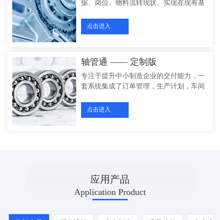
中心，建立企业内部的数据资料中心，把
据、岗位、物料流转现状、实现在现有基
生产管理数据化，把生产经验数字化。
础上适度提升改造优化，而不是全盘推翻
4、建立统一的基础资料库，实现完整的
重建； 通过尽量减少改造设备机台的方
点击进入
BOM管理体系。 5、通过库存管理实现准
式，实现数据快速采集、物料防呆纠错，
确、防错和全流程的物流管理； 6、通过
进度全程透明、质量可追溯、规范业务流
采购管理实现完整的采购供应体系。 7、
程管理； 结合条码、RFID、计数摄像、
轴管通 —— 定制版
通过生产管理实现整个生产过程的透明化
设备自动取数通讯端口等方式，在规范业
和可控化； 8、通过销售管理实现整个销
务及物料流转状况下，对单据、物料、设
专注于提升中小制造企业的交付能力，一
售订单一体化管理。 9、遵循统一的数据
备、模具、刀具、班次、人员等，以最简
套系统集成了订单管理，生产计划，车间
标准，实现有效的数据共享，消除网络环
单的方式实现信息流转和数据采集； 符合
生产执行、仓储物流、设备管理等功能模
境下的信息孤岛。
质量管理体系要求、结合生产过程对来
块，具备各业务模块可灵活组合应用的特
点击进入
料、首检、过程检、终检进行全程管理，
性，适用于中小企业生产管理。帮助企业
进行全程追溯，全面了解生产过程质量状
降本增效，打通信息孤岛，实现数据驱动
况，实现批次追踪和溯源； 全面了解每个
制造。
生产订单、批次、流转卡生产进度情况、
并发布大屏滚动展示； 全面了解设备运行
状况及设备稼动率； 全面了解具体生产订
APPLICATION
应用产品
单每道工序生产计划及完工时间、生产设
备、生产人员，计件工资和标准工序成本
Application Product
等； 对设备异常、物料短缺、质量问题、
技术问题进行一键报警，实现手机微信、
亮灯等协同通知，通过移动协同把生产过