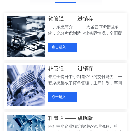
轴管通 —— 进销存
一、系统简介 大圣云ERP管理系
统，充分考虑制造企业实际情况，全面覆
盖制造业各应用场景，操作简单，易上
手。 通过销售管理、单据管理、托书
点击进入
管理、PMC管理、采购管理、外协管理、
生产管理、质量管理、仓储管理、财务管
理、统计分析、基础信息和系统设置等帮
轴管通 —— 进销存
助企业构建基础的ERP信息管理平台。帮
助制造企业实现以销定产，以产定购，规
专注于提升中小制造企业的交付能力，一
范各部门作业流程，提高工作效率；实现
套系统集成了订单管理，生产计划，车间
企业资源信息的有效整合，对提高企业的
生产执行、仓储物流、设备管理等功能模
生产效率、减少企业成本、控制产品的生
块，具备各业务模块可灵活组合应用的特
点击进入
产过程、提高产品的质量。 二、系统建设
性，适用于中小企业生产管理。帮助企业
的目的 1、提供一个安全的资料信息集中
降本增效，打通信息孤岛，实现数据驱动
存储、共享、交流的平台。 2、提供一个
制造。
轴管通 —— 旗舰版
管理中心，规范企业流程，完善企业整个
管理体系。 3、提供一个统一的数据资源
匹配中小企业现阶段业务管理流程、单