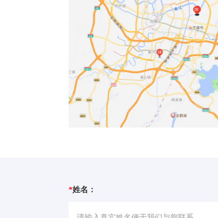
*
姓名：