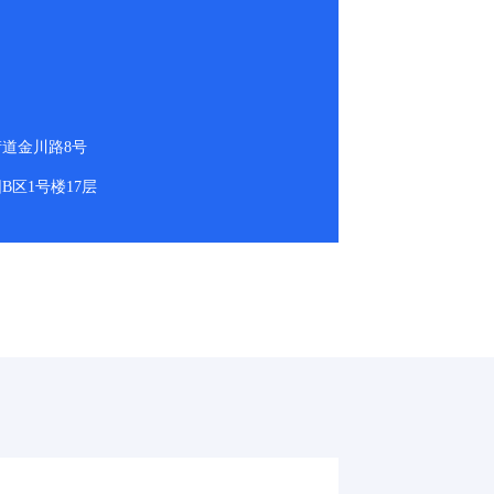
道金川路8号
区1号楼17层