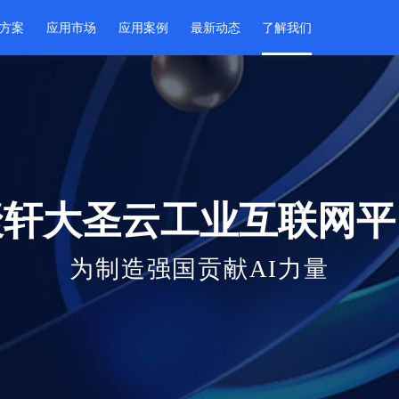
方案
应用市场
应用案例
最新动态
了解我们
聚轩大圣云工业互联网平
为制造强国贡献AI力量