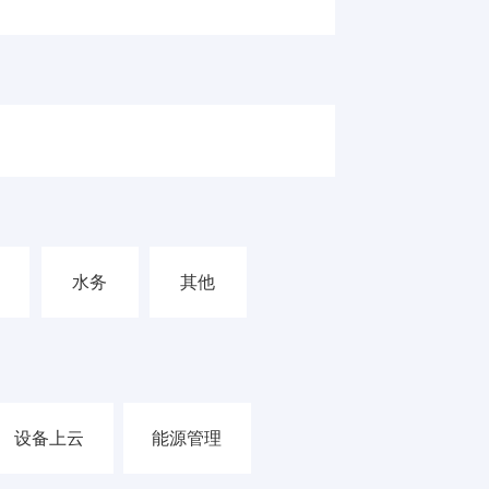
水务
其他
设备上云
能源管理