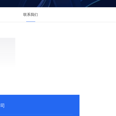
联系我们
T
公司