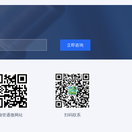
轴管通微网站
扫码联系