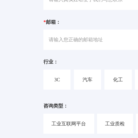
*
邮箱：
行业：
3C
汽车
化工
咨询类型：
工业互联网平台
工业质检