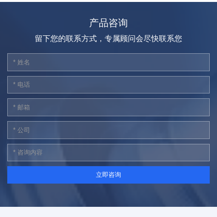
产品咨询
留下您的联系方式，专属顾问会尽快联系您