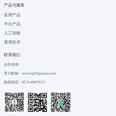
产品与服务
应用产品
平台产品
人工智能
通用技术
联系我们
合作咨询
官方邮箱：service@nbjuxuan.com
热线电话：0574-89079512